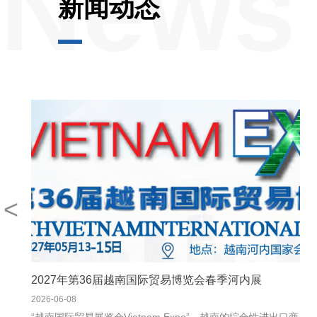
News
新闻动态
<
纸箱展（LCBE）展后报告
2027年第36届越南国际贸易博览会春季河内展
2026-06-08